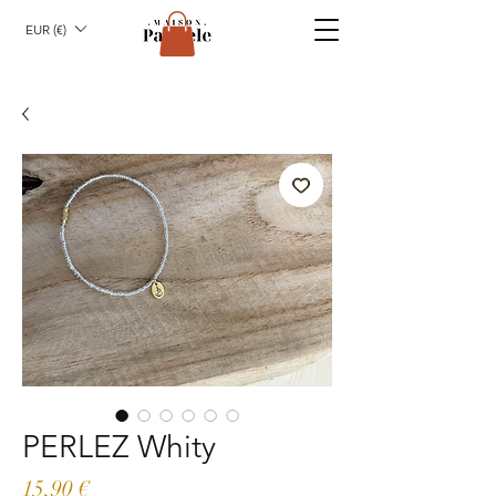
EUR (€)
PERLEZ Whity
Prix
15,90 €