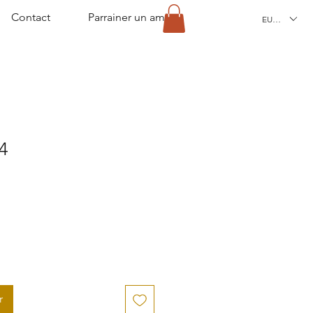
Contact
Parrainer un ami
EUR (€)
4
r