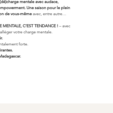
 (dé)charge mentale avec audace,
empowerment. Une saison pour le plein
rsion de vous-même
avec, entre autre…
RGE MENTALE, C’EST TENDANCE !
– avec
alléger votre charge mentale.
r.
talement forte.
rantes.
 Madagascar.