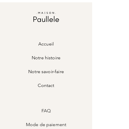
article pour remboursement .
Vous avez des questions ?
Contactez nous :
home@maisonpaullele.com
Accueil
Notre histoire
Notre savoir-faire
Contact
FAQ
Mode de
paiement