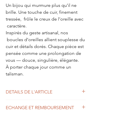
Un bijou qui murmure plus qu’il ne
brille. Une touche de cuir, finement
tressée, frôle le creux de l’oreille avec
caractère.
Inspirés du geste artisanal, nos
boucles d’oreilles allient souplesse du
cuir et détails dorés. Chaque pièce est
pensée comme une prolongation de
vous — douce, singulière, élégante.
À porter chaque jour comme un
talisman.
DETAILS DE L'ARTICLE
. Boucles en simili cuir
ECHANGE ET REMBOURSEMENT
. Fermoire à vice en alliage de zinc.
Commandez sans crainte, vous pouvez nous
retourner sous 14 jours n'importe quel