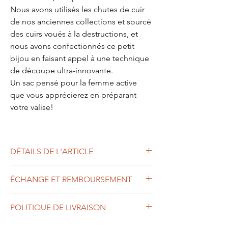
Nous avons utilisés les chutes de cuir
de nos anciennes collections et sourcé
des cuirs voués à la destructions, et
nous avons confectionnés ce petit
bijou en faisant appel à une technique
de découpe ultra-innovante.
Un sac pensé pour la femme active
que vous apprécierez en préparant
votre valise!
DÉTAILS DE L'ARTICLE
- Dimension : 32 x 35 à plat
ÉCHANGE ET REMBOURSEMENT
- Conception : pliage
- Grand compartiment intérieur pour
Livraison
indispensables estivales
POLITIQUE DE LIVRAISON
Paullele est une structure à taille humaine.
- Se porte à l'épaule, au poigné et à la main
Les commandes sont expédiées sous 1 à 6
Commandez sans crainte, vous pouvez nous