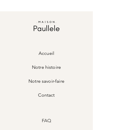
jours ouvrés en fonction du pic de
retourner sous 14 jours n'importe quel
commande.
article pour remboursement .
Vous avez des questions ?
Livraison en France à domicile par Colissimo
Contactez nous :
(2-3 jours), Chronopost (24h)
home@maisonpaullele.com
Livraison dans les autres pays entre 5 et 8
jours.
Accueil
Notre histoire
Notre savoir-faire
Contact
FAQ