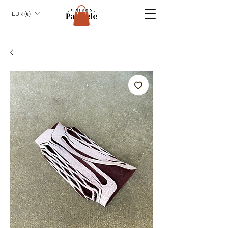
EUR (€)