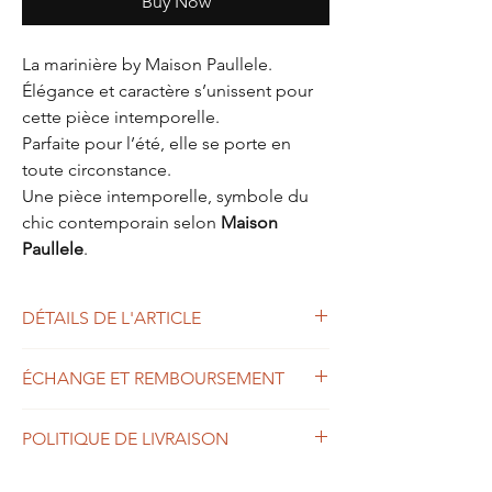
Buy Now
La marinière by Maison Paullele.
Élégance et caractère s’unissent pour
cette pièce intemporelle.
Parfaite pour l’été, elle se porte en
toute circonstance.
Une pièce intemporelle, symbole du
chic contemporain selon
Maison
Paullele
.
DÉTAILS DE L'ARTICLE
Matière : coton et élastane
ÉCHANGE ET REMBOURSEMENT
Coupe : robe à longue fente
Taille : s'adapte à la morphologie.
Commandez sans crainte, vous pouvez nous
Longueur : infini ;)
POLITIQUE DE LIVRAISON
retourner sous 14 jours n'importe quel
Fermeture : bouton en forme de cauris
article pour remboursement .
Saison : summer baby
Paullele est une structure à taille humaine.
Vous avez des questions ?