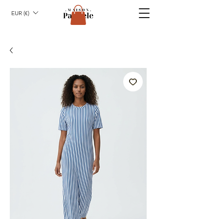
EUR (€)