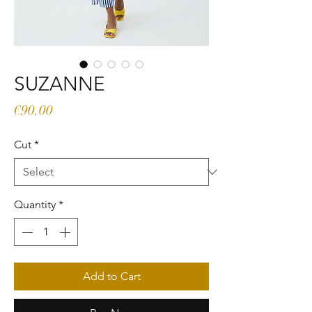
SUZANNE
Price
€90.00
Cut
*
Quantity
*
Add to Cart