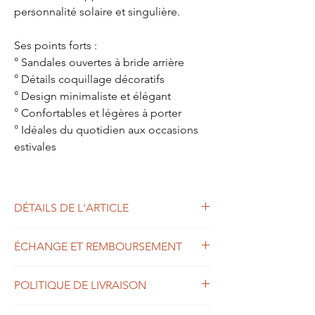
personnalité solaire et singulière.
Ses points forts :
° Sandales ouvertes à bride arrière
° Détails coquillage décoratifs
° Design minimaliste et élégant
° Confortables et légères à porter
° Idéales du quotidien aux occasions
estivales
DÉTAILS DE L'ARTICLE
Matériau : cuir alternatif
ÉCHANGE ET REMBOURSEMENT
Doublure intérieure : cuir souple
Forme :ouvert à bride
Commandez sans crainte, vous pouvez nous
Style : talon 3 cm, très confortable
POLITIQUE DE LIVRAISON
retourner sous 14 jours n'importe quel
Semelle : souple et antidérapante
article pour remboursement .
Pointures : du 35 au 43
Aida est réalisé sur commande sous 15 jours