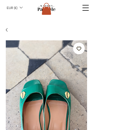
EUR (€)