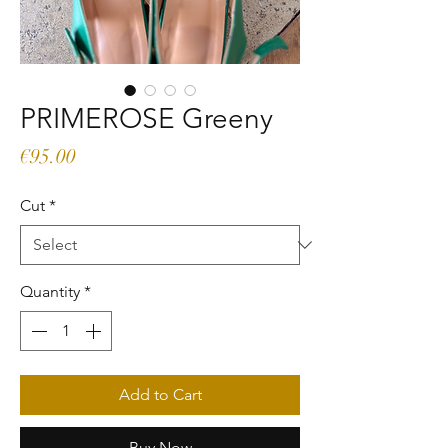
PRIMEROSE Greeny
Price
€95.00
Cut
*
Quantity
*
Add to Cart
Buy Now