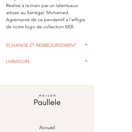
Réalisé à la main par un talentueux
artisan au Sénégal, Mohamed.
Agrémenté de ce pendentif a l'effigie
de notre logo de collection KER.
ECHANGE ET REMBOURSEMENT
Commandez sans crainte, vous pouvez nous
LIVRAISON
retourner sous 14 jours n'importe quel
article pour remboursement .
Livraison en France à domicile par Colissimo
Vous avez des questions ?
(2-3 jours), Chronopost (24h)
Contactez nous :
Livraison dans les autres pays entre 5 et 8
home@maisonpaullele.com
jours.
Accueil