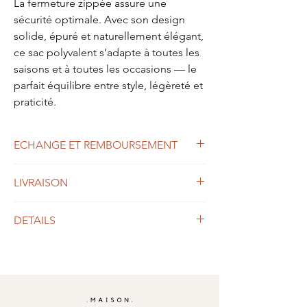
La fermeture zippée assure une
sécurité optimale. Avec son design
solide, épuré et naturellement élégant,
ce sac polyvalent s’adapte à toutes les
saisons et à toutes les occasions — le
parfait équilibre entre style, légèreté et
praticité.
ECHANGE ET REMBOURSEMENT
Commandez sans crainte, vous pouvez nous
LIVRAISON
retourner sous 14 jours n'importe quel
article pour remboursement .
Paullele est une structure à taille humaine.
Vous avez des questions ?
DETAILS
Les commandes sont expédiées sous 1 à 6
Contactez nous :
jours ouvrés en fonction du pic de
home@maisonpaullele.com
Matière extérieure :
toile de coton
commande.
Doublure :
toile résistante
Livraison en France à domicile par Colissimo
Style :
minimaliste japonais, mode
(2-3 jours), Chronopost (24h)
féminine
Livraison dans les autres pays entre 5 et 8
Motif :
uni (solide)