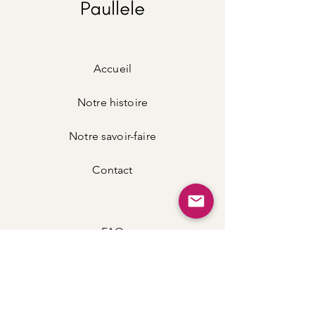
jours.
Fermeture :
zip sécurisé
Capacité :
grande capacité (idéal sac
maman / voyage / sorties)
Porté :
épaule ou bandoulière
Accueil
Saisons :
toutes saisons (printemps, été,
automne, hiver)
Applications :
shopping, voyages, sorties
Notre histoire
quotidiennes, vie de maman
Vendu avec un tapis à langer en suédine
Notre savoir-faire
tout doux
Vendu
Contact
FAQ
Mode de
paiement
Politique de la boutique