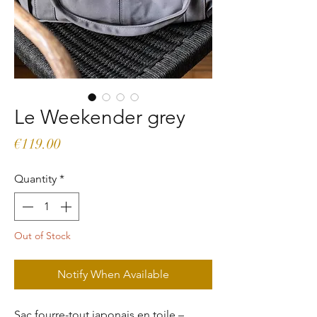
Le Weekender grey
Price
€119.00
Quantity
*
Out of Stock
Notify When Available
Sac fourre-tout japonais en toile –