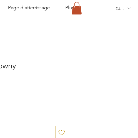
Page d'atterrissage
Plus
EUR (€)
owny