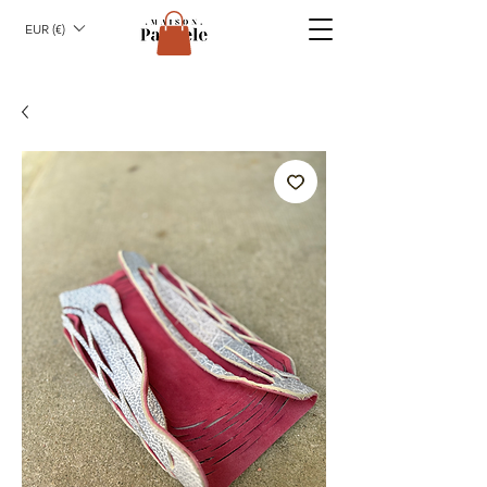
EUR (€)