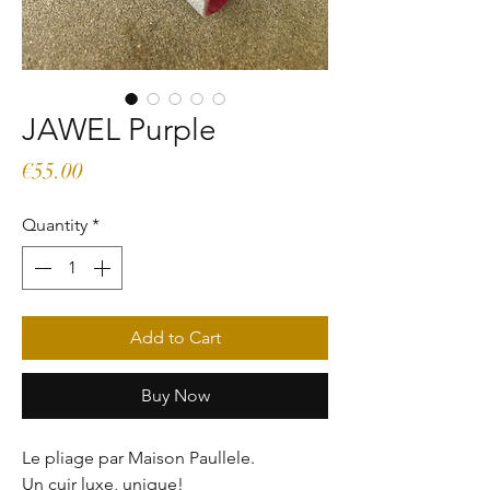
JAWEL Purple
Price
€55.00
Quantity
*
Add to Cart
Buy Now
Le pliage par Maison Paullele.
Un cuir luxe, unique!