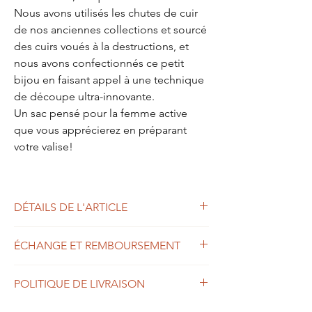
Nous avons utilisés les chutes de cuir
de nos anciennes collections et sourcé
des cuirs voués à la destructions, et
nous avons confectionnés ce petit
bijou en faisant appel à une technique
de découpe ultra-innovante.
Un sac pensé pour la femme active
que vous apprécierez en préparant
votre valise!
DÉTAILS DE L'ARTICLE
- Dimension : 32 x 35 à plat
ÉCHANGE ET REMBOURSEMENT
- Conception : pliage
- Grand compartiment intérieur pour
Livraison
indispensables estivales
POLITIQUE DE LIVRAISON
Paullele est une structure à taille humaine.
- Se porte à l'épaule, au poigné et à la main
Les commandes sont expédiées sous 1 à 6
Commandez sans crainte, vous pouvez nous