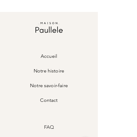
jours ouvrés en fonction du pic de
retourner sous 14 jours n'importe quel
commande.
article pour remboursement .
Vous avez des questions ?
Livraison en France à domicile par Colissimo
Contactez nous :
(2-3 jours), Chronopost (24h)
home@maisonpaullele.com
Livraison dans les autres pays entre 5 et 8
jours.
Accueil
Notre histoire
Notre savoir-faire
Contact
FAQ