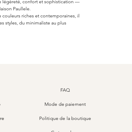
llie légèreté, confort et sophistication —
Maison Paullele.
 couleurs riches et contemporaines, il
es styles, du minimaliste au plus
FAQ
e
Mode de
paiement
ire
Politique de la boutique