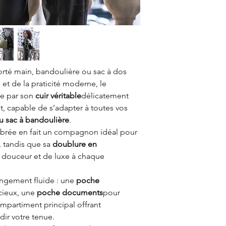
porté main, bandoulière ou sac à dos
 et de la praticité moderne, le
ue par son
cuir véritable
délicatement
nt, capable de s’adapter à toutes vos
ou sac à bandoulière
.
librée en fait un compagnon idéal pour
s, tandis que sa
doublure en
douceur et de luxe à chaque
rangement fluide : une
poche
cieux, une
poche documents
pour
ompartiment principal offrant
dir votre tenue.