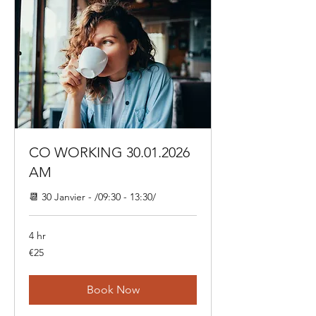
CO WORKING 30.01.2026
AM
📆 30 Janvier - /09:30 - 13:30/
4 hr
25
€25
euros
Book Now