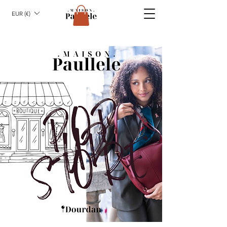
EUR (€)