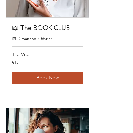
📖 The BOOK CLUB
📅 Dimanche 7 février
1 hr 30 min
15
€15
euros
Book Now