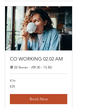
CO WORKING 02.02 AM
📆 02 février - /09:30 - 13:30/
4 hr
25
€25
euros
Book Now