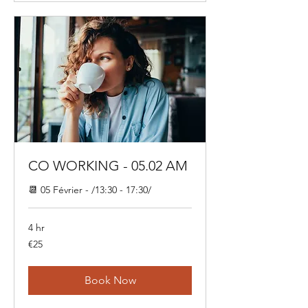
CO WORKING - 05.02 AM
📆 05 Février - /13:30 - 17:30/
4 hr
25
€25
euros
Book Now