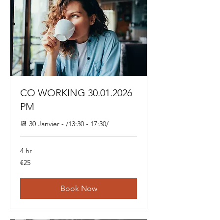
CO WORKING 30.01.2026
PM
📆 30 Janvier - /13:30 - 17:30/
4 hr
25
€25
euros
Book Now