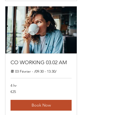
CO WORKING 03.02 AM
📆 03 Février - /09:30 - 13:30/
4 hr
25
€25
euros
Book Now