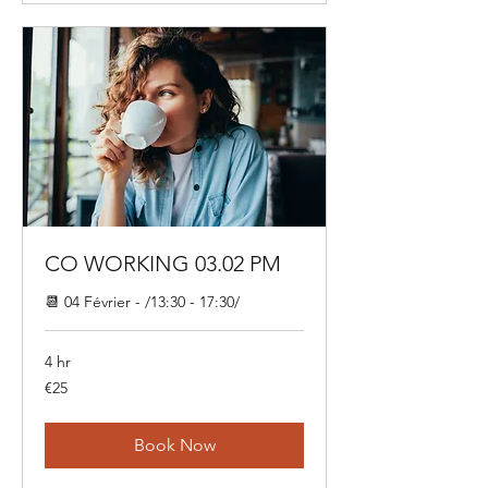
CO WORKING 03.02 PM
📆 04 Février - /13:30 - 17:30/
4 hr
25
€25
euros
Book Now