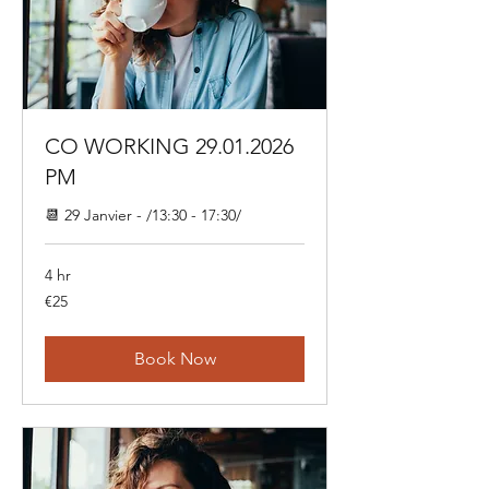
CO WORKING 29.01.2026
PM
📆 29 Janvier - /13:30 - 17:30/
4 hr
25
€25
euros
Book Now