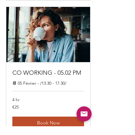
CO WORKING - 05.02 PM
📆 05 Février - /13:30 - 17:30/
4 hr
25
€25
euros
Book Now