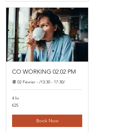
CO WORKING 02.02 PM
📆 02 Février - /13:30 - 17:30/
4 hr
25
€25
euros
Book Now