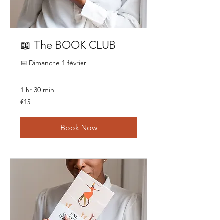
📖 The BOOK CLUB
📅 Dimanche 1 février
1 hr 30 min
15
€15
euros
Book Now