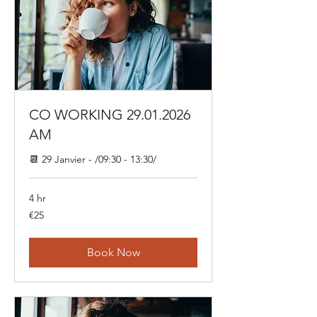
CO WORKING 29.01.2026
AM
📆 29 Janvier - /09:30 - 13:30/
4 hr
25
€25
euros
Book Now